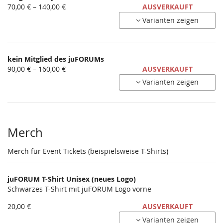
von
70,00 € – 140,00 €
AUSVERKAUFT
70,00 €
Varianten zeigen
bis
140,00 €
kein Mitglied des juFORUMs
von
90,00 € – 160,00 €
AUSVERKAUFT
90,00 €
Varianten zeigen
bis
160,00 €
Merch
Merch für Event Tickets (beispielsweise T-Shirts)
juFORUM T-Shirt Unisex (neues Logo)
Schwarzes T-Shirt mit juFORUM Logo vorne
20,00 €
AUSVERKAUFT
Varianten zeigen